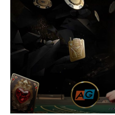
验，
与
历
全
于
位
全
安
程，
面
每
玩
方
心
这
指
一
家
位
之
篇
南
位
都
守
选
全
玩
能
护
是
家
安
你
干
的
心
的
货！
精
畅
游
彩
玩
戏
世
时
界
光