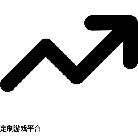
定制游戏平台