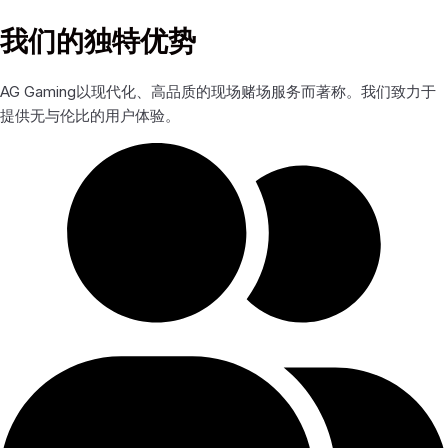
我们的独特优势
AG Gaming以现代化、高品质的现场赌场服务而著称。我们致力于
提供无与伦比的用户体验。