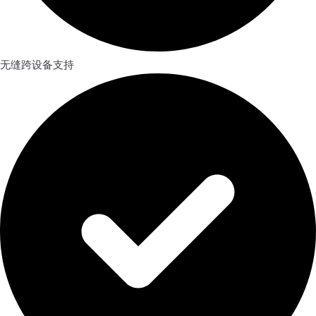
无缝跨设备支持