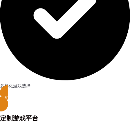
多样化游戏选择
立即体验
定制游戏平台