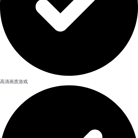
高清画质游戏