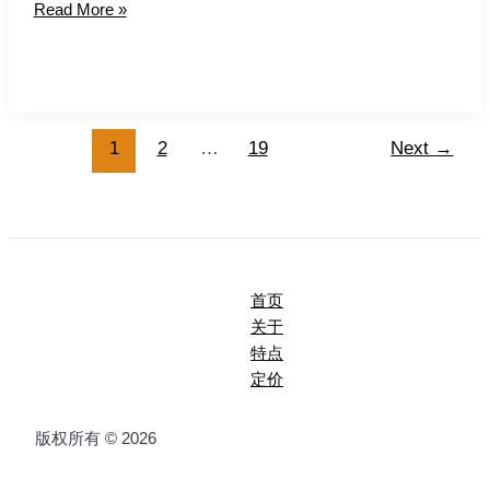
Read More »
1
2
…
19
Next
→
首页
关于
特点
定价
版权所有 © 2026