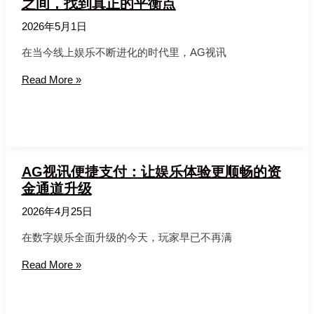
之间，找到真正的平衡点
2026年5月1日
在当今线上娱乐不断进化的时代里，AG视讯
Read More »
AG视讯便捷支付：让娱乐体验更顺畅的资
金通道升级
2026年4月25日
在数字娱乐全面升级的今天，玩家早已不再满
Read More »