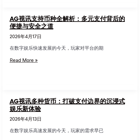
AG视讯支持币种全解析：多元支付背后的
便捷与安全之道
2026年4月17日
在数字娱乐快速发展的今天，玩家对平台的期
Read More »
AG视讯多种货币：打破支付边界的沉浸式
娱乐新体验
2026年4月13日
在数字娱乐高速发展的今天，玩家的需求早已