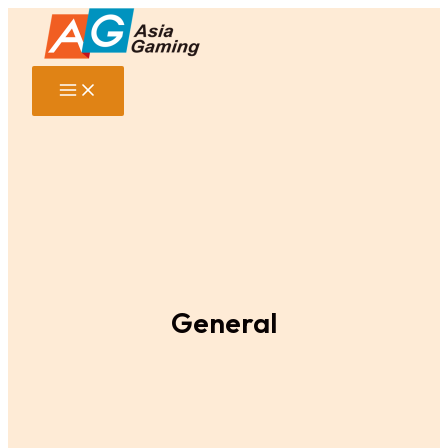
Main
跳
AG
AG
AG
AG
AG
AG
AG
AG
AG
AG
Menu
至
视
视
视
视
视
视
视
视
视
视
内
讯
讯
讯
讯
讯
讯
讯
讯
讯
讯
容
经
玩
投
问
客
出
大
便
支
多
验
家
诉
题
服
入
额
捷
持
种
交
社
处
解
响
款
无
支
币
货
流：
区：
理：
答：
应：
快：
忧：
付：
种
币：
从
连
打
新
速
极
在
让
全
打
新
接
造
手
度
速
高
娱
解
破
手
热
高
到
与
到
端
乐
析：
支
到
爱，
效
高
温
账
体
体
多
付
高
汇
服
手
度
背
验
验
元
边
手
聚
务
都
并
后
与
更
支
界
General
的
激
体
必
存
的
资
顺
付
的
实
情，
系，
须
的
稳
金
畅
背
沉
战
打
让
掌
服
定
安
的
后
浸
心
造
每
握
务
体
全
资
的
式
路
属
一
的
体
验
之
金
便
娱
历
于
位
全
验，
与
间，
通
捷
乐