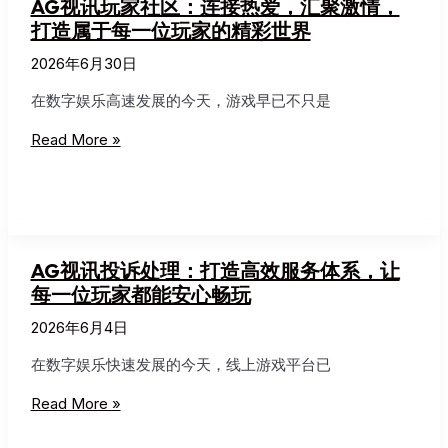
AG视讯玩家社区：连接热爱，汇聚激情，
打造属于每一位玩家的精彩世界
2026年6月30日
在数字娱乐高速发展的今天，游戏早已不只是
Read More »
AG视讯投诉处理：打造高效服务体系，让
每一位玩家都能安心畅玩
2026年6月4日
在数字娱乐快速发展的今天，线上游戏平台已
Read More »