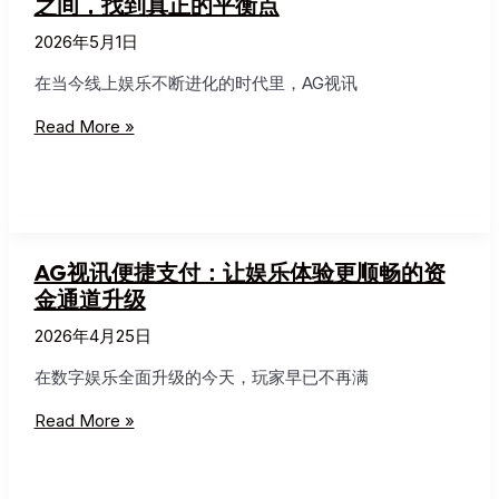
之间，找到真正的平衡点
2026年5月1日
在当今线上娱乐不断进化的时代里，AG视讯
Read More »
AG视讯便捷支付：让娱乐体验更顺畅的资
金通道升级
2026年4月25日
在数字娱乐全面升级的今天，玩家早已不再满
Read More »