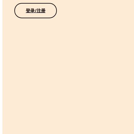
历
全
间，
乐
登录/注册
程，
面
找
新
这
指
到
体
篇
南
真
验
全
正
是
的
干
平
货！
衡
点