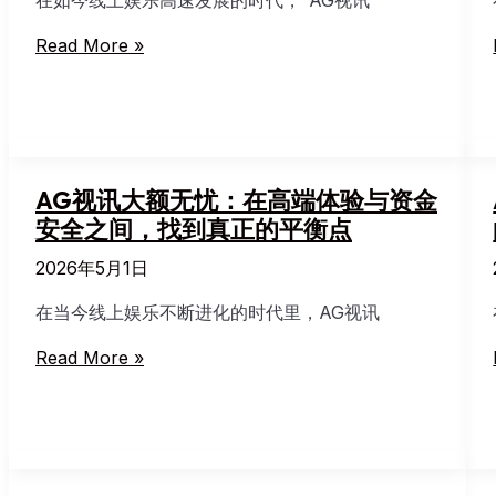
Read More »
AG视讯大额无忧：在高端体验与资金
安全之间，找到真正的平衡点
2026年5月1日
在当今线上娱乐不断进化的时代里，AG视讯
Read More »