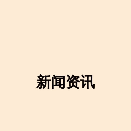
于
验，
通
位
与
捷
每
全
道
玩
安
与
一
方
升
家
心
安
位
位
级
都
之
全
玩
守
能
选
之
家
护
安
道
的
你
心
精
的
畅
彩
游
玩
世
戏
新闻资讯
界
时
光