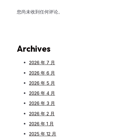
您尚未收到任何评论。
Archives
2026 年 7 月
2026 年 6 月
2026 年 5 月
2026 年 4 月
2026 年 3 月
2026 年 2 月
2026 年 1 月
2025 年 12 月