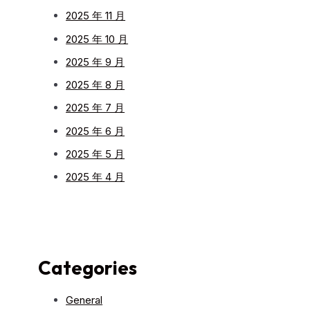
2025 年 11 月
2025 年 10 月
2025 年 9 月
2025 年 8 月
2025 年 7 月
2025 年 6 月
2025 年 5 月
2025 年 4 月
Categories
General