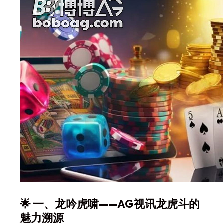
🌟
一、龙吟虎啸——AG视讯龙虎斗的
魅力溯源