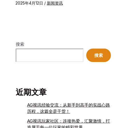
2025年4月12日
/
新闻资讯
搜索
搜索
近期文章
AG视讯经验交流：从新手到高手的实战心路
历程，这篇全是干货！
AG视讯玩家社区：连接热爱，汇聚激情，打
造属于每一位玩家的精彩世界