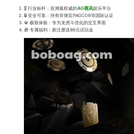
🎖️ 行业标杆：亚洲最权威的
AG视讯
娱乐平台
🔒 安全可靠：持有菲律宾PAGCOR等国际认证
💎 极致体验：专为龙虎斗优化的交互界面
🎁 专属福利：新注册送88元试玩金