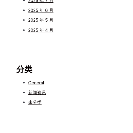
2025 年 7 月
2025 年 6 月
2025 年 5 月
2025 年 4 月
分类
General
新闻资讯
未分类