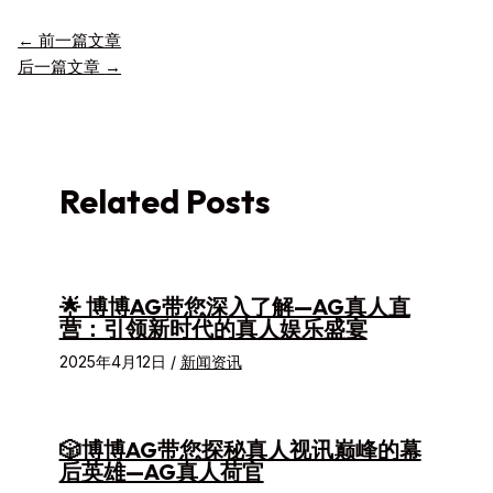
←
前一篇文章
后一篇文章
→
Related Posts
🌟 博博AG带您深入了解—AG真人直
营：引领新时代的真人娱乐盛宴
2025年4月12日
/
新闻资讯
🎲博博AG带您探秘真人视讯巅峰的幕
后英雄—AG真人荷官