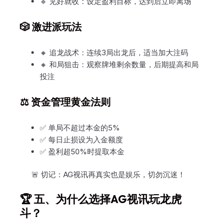
🔹 见好就收：设定盈利目标，达到后立即离场
🎲 激进派玩法
🔸 追龙战术：连续3局出龙后，适当加大注码
🔸 和局狙击：观察牌堆剩余数量，后期提高和局
投注
⚖️ 资金管理黄金法则
✅ 单局不超过本金的5%
✅ 每日止损设为入金额度
✅ 盈利超50%时提取本金
🚨 切记：AG视讯再真实也是娱乐，切勿沉迷！
🏆
五、为什么选择AG视讯玩龙虎
斗？