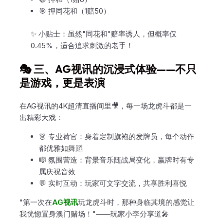
🎯 押同花和（1赔50）
✨ 小贴士：虽然"同花和"赔率诱人，但概率仅
0.45%，适合追求刺激的老手！
🎭
三、AG视讯的沉浸式体验——不只
是游戏，更是表演
在AG视讯的4K超清直播间里🎥，每一场龙虎斗都是一
出精彩大戏：
👗 专业荷官：身着定制旗袍的发牌员，每个动作
都优雅如舞蹈
🎼 氛围营造：背景音乐随战局变化，赢牌时有专
属庆祝音效
💬 实时互动：玩家可文字交流，共享胜利喜悦
"第一次在
AG视讯
玩龙虎斗时，那种身临其境的感觉让
我恍惚置身澳门赌场！"——玩家小李分享道🎤