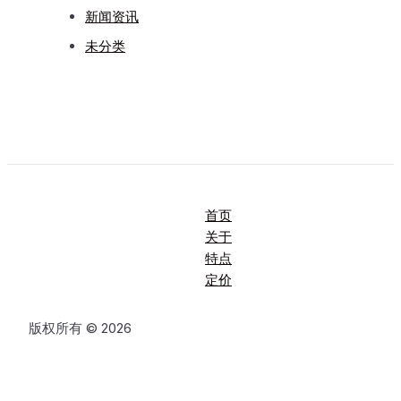
新闻资讯
未分类
首页
关于
特点
定价
版权所有 © 2026