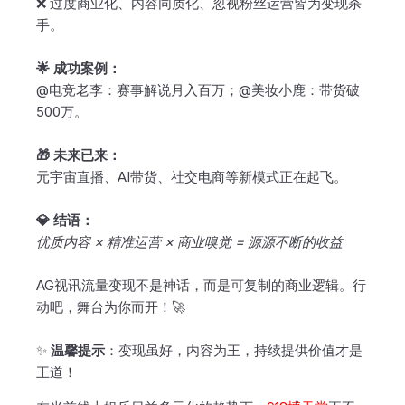
❌ 过度商业化、内容同质化、忽视粉丝运营皆为变现杀
手。
🌟 成功案例：
@电竞老李：赛事解说月入百万；@美妆小鹿：带货破
500万。
🎁 未来已来：
元宇宙直播、AI带货、社交电商等新模式正在起飞。
💎 结语：
优质内容 × 精准运营 × 商业嗅觉 = 源源不断的收益
AG视讯流量变现不是神话，而是可复制的商业逻辑。行
动吧，舞台为你而开！🚀
✨
温馨提示
：变现虽好，内容为王，持续提供价值才是
王道！