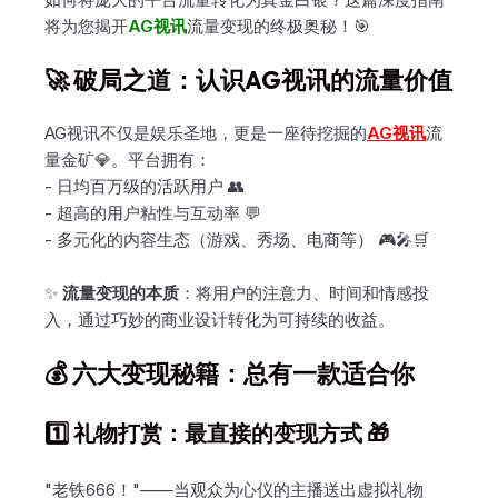
将为您揭开
AG视讯
流量变现的终极奥秘！🎯
🚀 破局之道：认识AG视讯的流量价值
AG视讯不仅是娱乐圣地，更是一座待挖掘的
AG视讯
流
量金矿💎。平台拥有：
- 日均百万级的活跃用户 👥
- 超高的用户粘性与互动率 💬
- 多元化的内容生态（游戏、秀场、电商等） 🎮🎤🛒
✨
流量变现的本质
：将用户的注意力、时间和情感投
入，通过巧妙的商业设计转化为可持续的收益。
💰 六大变现秘籍：总有一款适合你
1️⃣ 礼物打赏：最直接的变现方式 🎁
"老铁666！"——当观众为心仪的主播送出虚拟礼物