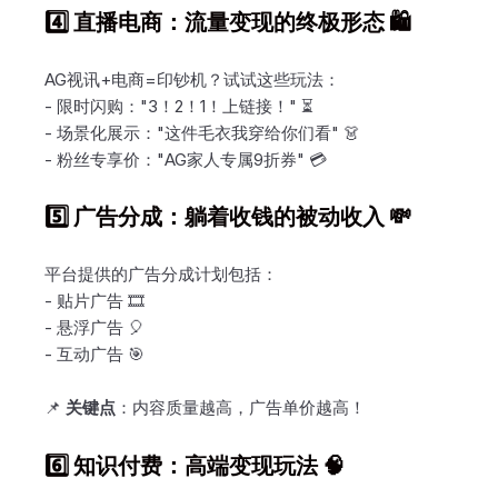
4️⃣ 直播电商：流量变现的终极形态 🛍️
AG视讯+电商=印钞机？试试这些玩法：
- 限时闪购："3！2！1！上链接！" ⏳
- 场景化展示："这件毛衣我穿给你们看" 👗
- 粉丝专享价："AG家人专属9折券" 💳
5️⃣ 广告分成：躺着收钱的被动收入 💸
平台提供的广告分成计划包括：
- 贴片广告 🎞️
- 悬浮广告 🎈
- 互动广告 🎯
📌
关键点
：内容质量越高，广告单价越高！
6️⃣ 知识付费：高端变现玩法 🧠