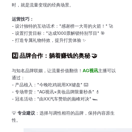
时，就是流量变现的经典场景。
运营技巧：
- 设计独特的互动话术："感谢榜一大哥的火箭！" 🚀
- 设置打赏目标："达成1000票解锁特别节目" 🎯
- 打造专属礼物特效，提升打赏体验 ✨
2️⃣ 品牌合作：躺着赚钱的奥秘 🤝
与知名品牌联姻，让流量价值翻倍！
AG视讯
主播可以
通过：
- 产品植入："今晚吃鸡就用XX键盘" ⌨️
- 专场带货："AG视讯×美妆品牌限量秒杀" 💄
- 冠名活动："由XX汽车赞助的巅峰对决" 🏎️
💡
专业建议
：选择与调性相符的品牌，保持内容原生
性。