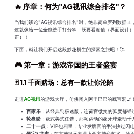
🔥 序章：何为"AG视讯综合排名"？
当我们谈论"AG视讯综合排名"时，绝非简单罗列数据
这就像给一位全能选手打分💯，既要看颜值（界面设计
正）！
下面，就让我们开启这段妙趣横生的探索之旅吧！🚀
🎮 第一章：游戏帝国的王者盛宴
🃏 1.1 千面赌场：总有一款让你沦陷
走进
AG视讯
的游戏大厅，仿佛闯入阿里巴巴的藏宝洞🧞
百家乐
：从经典到极速版，连荷官微笑的弧度都经过
轮盘赌
：欧式美式任选，那颗跳动的象牙球牵动千万
二十一点
：VIP包厢里，专业发牌官的手法快过闪电
骰宝&龙虎
：东方神秘元素遇上西方博弈艺术，妙不