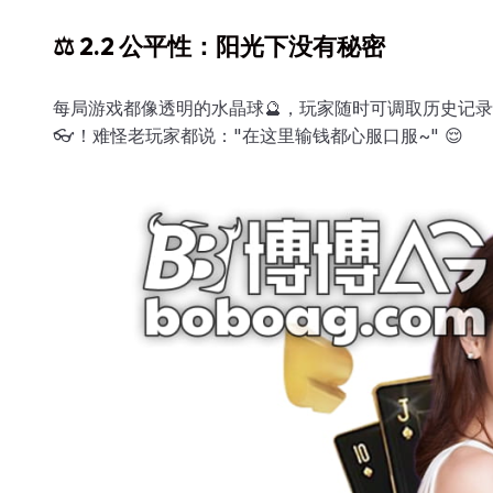
⚖️ 2.2 公平性：阳光下没有秘密
每局游戏都像透明的水晶球🔮，玩家随时可调取历史记
👓！难怪老玩家都说："在这里输钱都心服口服~" 😌