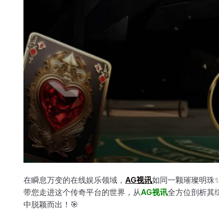
在瞬息万变的在线娱乐领域，
AG视讯
如同一颗璀璨明珠
带您走进这个传奇平台的世界，从
AG视讯
全方位剖析其
中脱颖而出！🎯