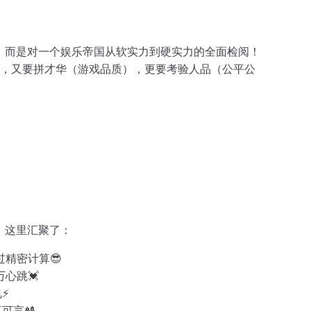
，而是对一个娱乐帝国从软实力到硬实力的全面检阅！
），又要拼才华（游戏品质），更要考验人品（公平公
！这里汇聚了：
精密计算😎
心跳💓
⚡
可言🎎