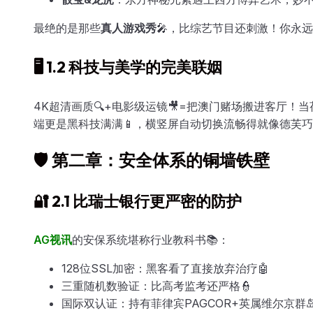
最绝的是那些
真人游戏秀
🎤，比综艺节目还刺激！你永
🖥️ 1.2 科技与美学的完美联姻
4K超清画质🔍+电影级运镜🎥=把澳门赌场搬进客厅！
端更是黑科技满满📱，横竖屏自动切换流畅得就像德芙巧
🛡️ 第二章：安全体系的铜墙铁壁
🔐 2.1 比瑞士银行更严密的防护
AG视讯
的安保系统堪称行业教科书📚：
128位SSL加密：黑客看了直接放弃治疗🤖
三重随机数验证：比高考监考还严格👮
国际双认证：持有菲律宾PAGCOR+英属维尔京群