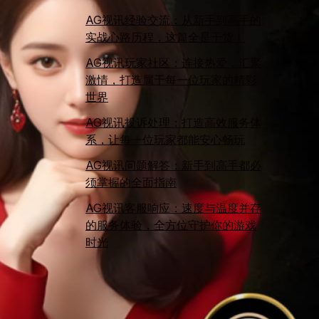
AG视讯经验交流：从新手到高手的
实战心路历程，这篇全是干货！
AG视讯玩家社区：连接热爱，汇聚
激情，打造属于每一位玩家的精彩
世界
AG视讯投诉处理：打造高效服务体
系，让每一位玩家都能安心畅玩
AG视讯问题解答：新手到高手都必
须掌握的全面指南
AG视讯客服响应：速度与温度并存
的服务体验，全方位守护你的游戏
时光