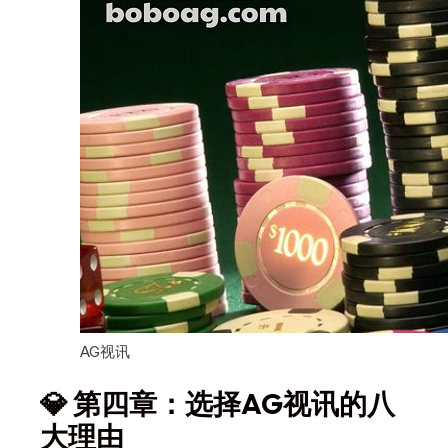
AG视讯
💎
第四章：选择AG视讯的八
大理由