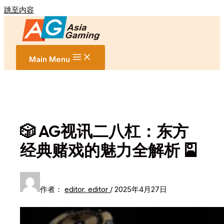
跳至内容
Main Menu
🎲 AG视讯二八杠：东方
经典赌戏的魅力全解析 🎴
作者：
editor, editor
/
2025年4月27日