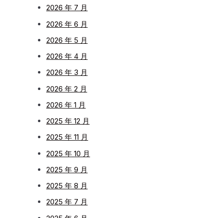
2026 年 7 月
2026 年 6 月
2026 年 5 月
2026 年 4 月
2026 年 3 月
2026 年 2 月
2026 年 1 月
2025 年 12 月
2025 年 11 月
2025 年 10 月
2025 年 9 月
2025 年 8 月
2025 年 7 月