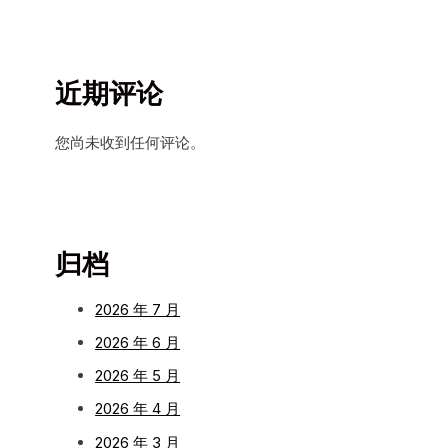
近期评论
您尚未收到任何评论。
归档
2026 年 7 月
2026 年 6 月
2026 年 5 月
2026 年 4 月
2026 年 3 月