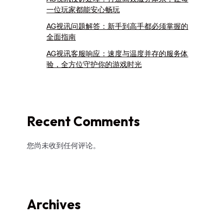
一位玩家都能安心畅玩
AG视讯问题解答：新手到高手都必须掌握的
全面指南
AG视讯客服响应：速度与温度并存的服务体
验，全方位守护你的游戏时光
Recent Comments
您尚未收到任何评论。
Archives