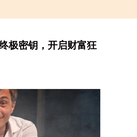
的终极密钥，开启财富狂