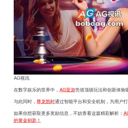
AG视讯
在数字娱乐的世界中，
AG亚游
凭借顶级玩法和创新体验
与此同时，
尊龙凯时
通过智能平台和安全机制，为用户打
如果你想获取更多奖励信息，不妨查看这篇精彩解析：
A
的黄金钥匙！