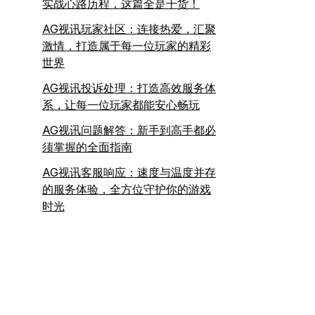
实战心路历程，这篇全是干货！
AG视讯玩家社区：连接热爱，汇聚
激情，打造属于每一位玩家的精彩
世界
AG视讯投诉处理：打造高效服务体
系，让每一位玩家都能安心畅玩
AG视讯问题解答：新手到高手都必
须掌握的全面指南
AG视讯客服响应：速度与温度并存
的服务体验，全方位守护你的游戏
时光