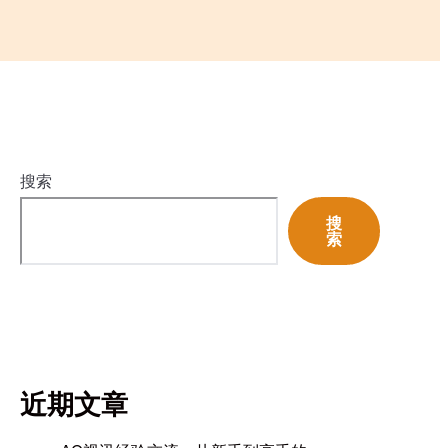
搜索
搜
索
近期文章