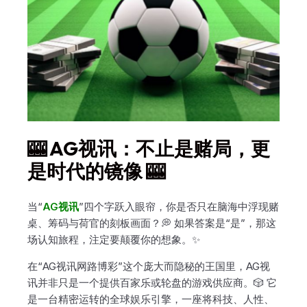
🎰
AG视讯：不止是赌局，更
是时代的镜像
🎰
当“
AG视讯
”四个字跃入眼帘，你是否只在脑海中浮现赌
桌、筹码与荷官的刻板画面？💭 如果答案是“是”，那这
场认知旅程，注定要颠覆你的想象。✨
在“AG视讯网路博彩”这个庞大而隐秘的王国里，AG视
讯并非只是一个提供百家乐或轮盘的游戏供应商。🎲 它
是一台精密运转的全球娱乐引擎，一座将科技、人性、