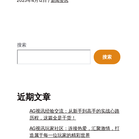
2025年4月12日
/
新闻资讯
搜索
搜索
近期文章
AG视讯经验交流：从新手到高手的实战心路
历程，这篇全是干货！
AG视讯玩家社区：连接热爱，汇聚激情，打
造属于每一位玩家的精彩世界