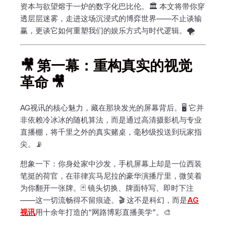
资本与欲望熔于一炉的数字化巴比伦。🏛️ 本文将带你穿
透层层迷雾，走进这场沉浸式的博弈世界——不止谈输
赢，更谈它如何重塑我们的娱乐方式与时代逻辑。🌪️
🎥
第一幕：重构真实的视觉
革命
🎥
AG视讯的核心魅力，藏在那块发光的屏幕背后。🖥️ 它并
非依赖冷冰冰的随机算法，而是通过高清摄影机与专业
直播棚，将千里之外的真实赌桌，毫秒级投送到玩家指
尖。📡
想象一下：你身处家中沙发，手机屏幕上却是一位西装
笔挺的荷官，在菲律宾马尼拉的豪华演播厅里，微笑着
为你翻开一张牌。🃏 镜头切换、牌面特写、即时下注
——这一切流畅得不留痕迹。🎬 这不是科幻，而是
AG
视讯
用十余年打造的“网路博彩直播美学”。🎨