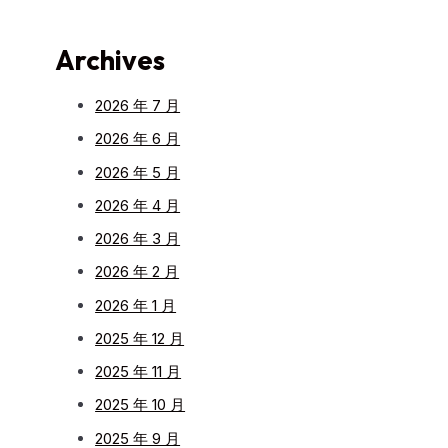
Archives
2026 年 7 月
2026 年 6 月
2026 年 5 月
2026 年 4 月
2026 年 3 月
2026 年 2 月
2026 年 1 月
2025 年 12 月
2025 年 11 月
2025 年 10 月
2025 年 9 月