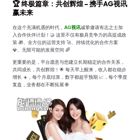
🏆 终极篇章：共创辉煌 – 携手AG视讯
赢未来
在这个充满机遇的时代，
AG视讯
诚挚邀请有志之士加
入合作伙伴计划！🤝 这里不仅有极具竞争力的高提成政
策 🎁、全方位的运营支持 🚀、持续优化的合作方案
💎、无限可能的发展空间 🌈
更重要的是，平台愿意与您建立长期稳定的合作关系，
共同成长，共创辉煌！🌟 每天早上醒来，收入都在稳步
增长 ☀️，每个月底结算，数字都超乎预期 📈，每个季度
复盘，业务都在不断拓展 🌐