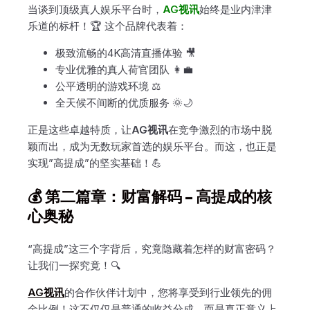
当谈到顶级真人娱乐平台时，
AG视讯
始终是业内津津
乐道的标杆！🏆 这个品牌代表着：
极致流畅的4K高清直播体验 🎥
专业优雅的真人荷官团队 👩💼
公平透明的游戏环境 ⚖️
全天候不间断的优质服务 🌞🌙
正是这些卓越特质，让
AG视讯
在竞争激烈的市场中脱
颖而出，成为无数玩家首选的娱乐平台。而这，也正是
实现”高提成”的坚实基础！💪
💰 第二篇章：财富解码 – 高提成的核
心奥秘
“高提成”这三个字背后，究竟隐藏着怎样的财富密码？
让我们一探究竟！🔍
AG视讯
的合作伙伴计划中，您将享受到行业领先的佣
金比例！这不仅仅是普通的收益分成，而是真正意义上