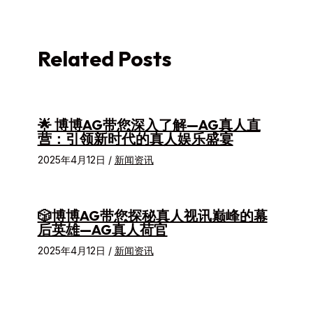
Related Posts
🌟 博博AG带您深入了解—AG真人直
营：引领新时代的真人娱乐盛宴
2025年4月12日
/
新闻资讯
🎲博博AG带您探秘真人视讯巅峰的幕
后英雄—AG真人荷官
2025年4月12日
/
新闻资讯