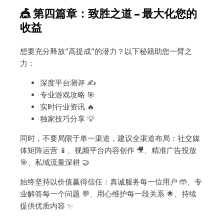
🎪 第四篇章：致胜之道 – 最大化您的
收益
想要充分释放”高提成”的潜力？以下秘籍助您一臂之
力：
深度平台测评 ✍️
专业游戏攻略 🎯
实时行业资讯 🔥
独家技巧分享 💡
同时，不要局限于单一渠道，建议全渠道布局：社交媒
体矩阵运营 📱、视频平台内容创作 🎥、精准广告投放
🎯、私域流量深耕 🤝
始终坚持以价值赢得信任：真诚服务每一位用户 🤲、专
业解答每一个问题 💬、用心维护每一段关系 🌟、持续
提供优质内容 ✨