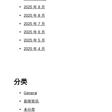
2025 年 9 月
2025 年 8 月
2025 年 7 月
2025 年 6 月
2025 年 5 月
2025 年 4 月
分类
General
新闻资讯
未分类