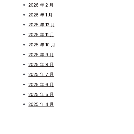
2026 年 2 月
2026 年 1 月
2025 年 12 月
2025 年 11 月
2025 年 10 月
2025 年 9 月
2025 年 8 月
2025 年 7 月
2025 年 6 月
2025 年 5 月
2025 年 4 月