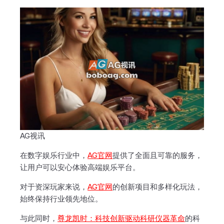
AG视讯
在数字娱乐行业中，
AG官网
提供了全面且可靠的服务，
让用户可以安心体验高端娱乐平台。
对于资深玩家来说，
AG官网
的创新项目和多样化玩法，
始终保持行业领先地位。
与此同时，
尊龙凯时：科技创新驱动科研仪器革命
的科