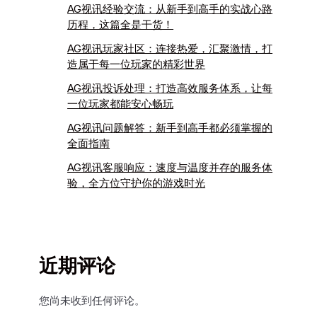
AG视讯经验交流：从新手到高手的实战心路
历程，这篇全是干货！
AG视讯玩家社区：连接热爱，汇聚激情，打
造属于每一位玩家的精彩世界
AG视讯投诉处理：打造高效服务体系，让每
一位玩家都能安心畅玩
AG视讯问题解答：新手到高手都必须掌握的
全面指南
AG视讯客服响应：速度与温度并存的服务体
验，全方位守护你的游戏时光
近期评论
您尚未收到任何评论。