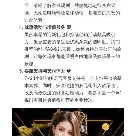
目，清晰了解游戏规则，并便捷地进行账户管
理。无论是电脑端还是移动端，都能提供流畅的
适配体验。
优惠活动与增值服务 🎁
虽然丰厚的迎新礼包和持续促销活动颇具吸引
力，但更重要的是这些优惠条款的透明度。我们
推荐的那些AG视讯项目，始终秉持公平公正的原
则，让每位玩家都能明明白白地享受娱乐带来的
乐趣。
客服支持与支付体系 💎
7×24小时的多语言客服支持是一个专业平台的基
本素养。同时，安全便捷的多元化出入款渠道，
以及高效快速的财务处理能力，都是衡量一个AG
视讯项目是否值得推荐的重要标准。