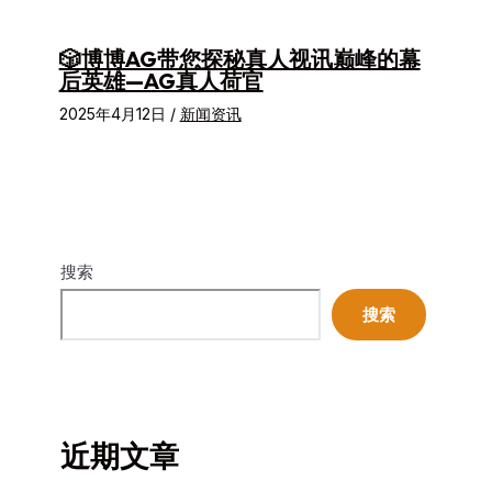
🎲博博AG带您探秘真人视讯巅峰的幕
后英雄—AG真人荷官
2025年4月12日
/
新闻资讯
搜索
搜索
近期文章