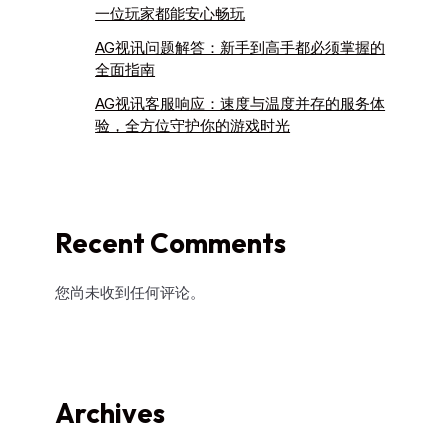
一位玩家都能安心畅玩
AG视讯问题解答：新手到高手都必须掌握的
全面指南
AG视讯客服响应：速度与温度并存的服务体
验，全方位守护你的游戏时光
Recent Comments
您尚未收到任何评论。
Archives