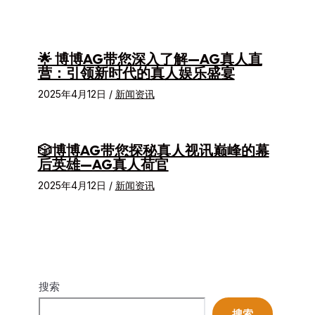
🌟 博博AG带您深入了解—AG真人直
营：引领新时代的真人娱乐盛宴
2025年4月12日
/
新闻资讯
🎲博博AG带您探秘真人视讯巅峰的幕
后英雄—AG真人荷官
2025年4月12日
/
新闻资讯
搜索
搜索