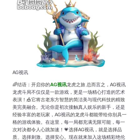
AG视讯
🌈结语：开启你的
AG视讯
龙虎之旅 总而言之，AG视讯
龙虎斗局不仅仅是一款游戏，更是一场精心打造的艺术
表演！🎪它将古老东方智慧的简洁美与现代科技的精致
美完美融合。无论你是初次接触真人娱乐的新手，还是
经验丰富的老玩家，AG视讯的龙虎斗都能带给你别具一
格的游戏体验。在这里，每一局都充满无限可能，每一
次对决都令人心跳加速！💗选择AG视讯，就是选择品
质、选择刺激、选择安心。现在就来加入这场精彩绝伦