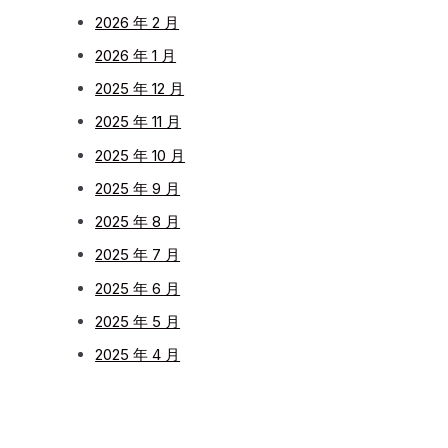
2026 年 2 月
2026 年 1 月
2025 年 12 月
2025 年 11 月
2025 年 10 月
2025 年 9 月
2025 年 8 月
2025 年 7 月
2025 年 6 月
2025 年 5 月
2025 年 4 月