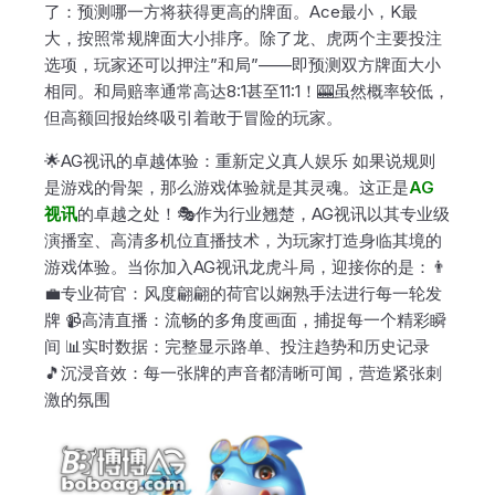
了：预测哪一方将获得更高的牌面。Ace最小，K最
大，按照常规牌面大小排序。除了龙、虎两个主要投注
选项，玩家还可以押注”和局”——即预测双方牌面大小
相同。和局赔率通常高达8:1甚至11:1！🎰虽然概率较低，
但高额回报始终吸引着敢于冒险的玩家。
🌟AG视讯的卓越体验：重新定义真人娱乐 如果说规则
是游戏的骨架，那么游戏体验就是其灵魂。这正是
AG
视讯
的卓越之处！🎭作为行业翘楚，AG视讯以其专业级
演播室、高清多机位直播技术，为玩家打造身临其境的
游戏体验。当你加入AG视讯龙虎斗局，迎接你的是：👨
💼专业荷官：风度翩翩的荷官以娴熟手法进行每一轮发
牌 📹高清直播：流畅的多角度画面，捕捉每一个精彩瞬
间 📊实时数据：完整显示路单、投注趋势和历史记录
🎵沉浸音效：每一张牌的声音都清晰可闻，营造紧张刺
激的氛围