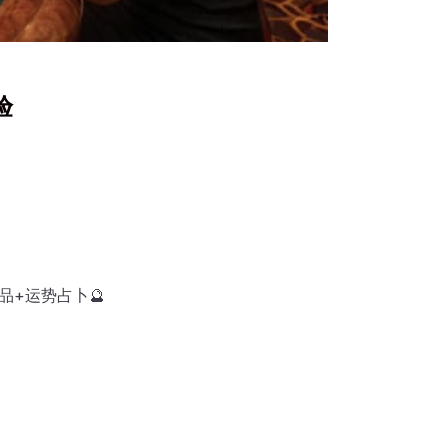
验
+运势占卜🔮