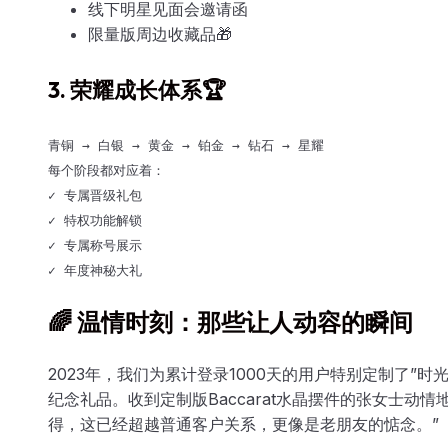
线下明星见面会邀请函
限量版周边收藏品🎁
3. 荣耀成长体系🏆
青铜 → 白银 → 黄金 → 铂金 → 钻石 → 星耀

每个阶段都对应着：

✓ 专属晋级礼包

✓ 特权功能解锁

✓ 专属称号展示

🌈 温情时刻：那些让人动容的瞬间
2023年，我们为累计登录1000天的用户特别定制了”
纪念礼品。收到定制版Baccarat水晶摆件的张女士动
得，这已经超越普通客户关系，更像是老朋友的惦念。”