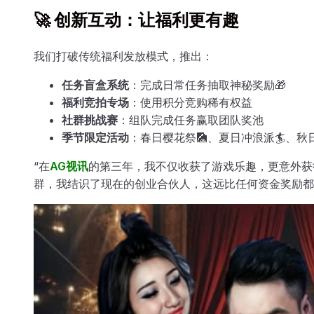
🚀 创新互动：让福利更有趣
我们打破传统福利发放模式，推出：
任务盲盒系统
：完成日常任务抽取神秘奖励🎁
福利竞拍专场
：使用积分竞购稀有权益
社群挑战赛
：组队完成任务赢取团队奖池
季节限定活动
：春日樱花祭🎑、夏日冲浪派🏄、秋
“在
AG视讯
的第三年，我不仅收获了游戏乐趣，更意外获
群，我结识了现在的创业合伙人，这远比任何资金奖励都珍