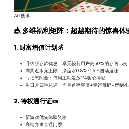
AG视讯
🎪 多维福利矩阵：超越期待的惊喜体
1. 财富增值计划💰
升级版存款优惠：享受较新用户高50%的存送比例
周周返水无上限：净流水0.8%-1.5%自动返还
亏损慰问金：每周主动发放1%暖心补贴
生日月四重礼遇：当月首存翻倍+幸运筹码+定制礼品
2. 特权通行证🎫
新游戏优先体验资格
高端赛事直通门票