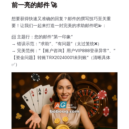
前一亮的邮件 🚀
想要获得快速又准确的回复？邮件的撰写技巧至关重
要！让我们一起来打造一封完美的求助邮件吧💫：
📨 主题行：您的邮件”第一印象”
→ 错误示范：”求助”、”有问题”（太过笼统❌）
→ 完美范例：”【账户咨询】用户VIP888登录异常”、”
【资金问题】转账TRX20240001未到账”（清晰具体
✅）