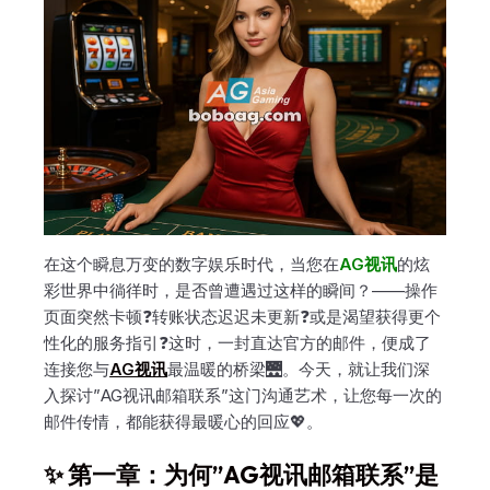
在这个瞬息万变的数字娱乐时代，当您在
AG视讯
的炫
彩世界中徜徉时，是否曾遭遇过这样的瞬间？——操作
页面突然卡顿❓转账状态迟迟未更新❓或是渴望获得更个
性化的服务指引❓这时，一封直达官方的邮件，便成了
连接您与
AG视讯
最温暖的桥梁🌉。今天，就让我们深
入探讨”AG视讯邮箱联系”这门沟通艺术，让您每一次的
邮件传情，都能获得最暖心的回应💖。
✨ 第一章：为何”AG视讯邮箱联系”是