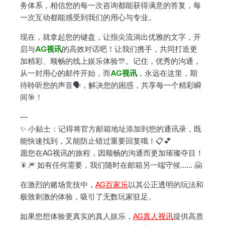
务体系，相信您的每一次咨询都能获得满意的答复，每
一次互动都能感受到我们的用心与专业。
现在，就拿起您的键盘，让指尖流淌出优雅的文字，开
启与
AG视讯
的高效对话吧！让我们携手，共同打造更
加精彩、顺畅的线上娱乐体验🎊。记住，优秀的沟通，
从一封用心的邮件开始，而
AG视讯
，永远在这里，期
待聆听您的声音🗣️，解决您的困惑，共享每一个精彩瞬
间🎯！
—
✨ 小贴士：记得将官方邮箱地址添加到您的通讯录，既
能快速找到，又能防止错过重要回复哦！📋💕
愿您在AG视讯的旅程，因顺畅的沟通而更加璀璨夺目！
🎇🎆 如有任何需要，我们随时在邮箱另一端守候…… 🤗
在激烈的赌场竞技中，
AG百家乐
以其公正透明的玩法和
极致刺激的体验，吸引了无数玩家驻足。
如果您想体验更真实的真人娱乐，
AG真人视讯
提供高质