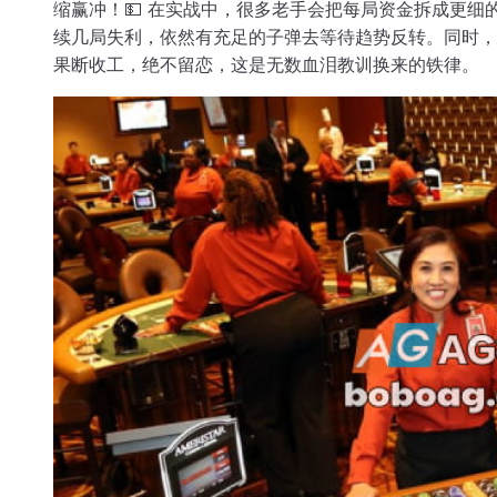
缩赢冲！💵 在实战中，很多老手会把每局资金拆成更细
续几局失利，依然有充足的子弹去等待趋势反转。同时，
果断收工，绝不留恋，这是无数血泪教训换来的铁律。