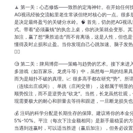
🧘 第一关：心态修炼——致胜的定海神针。在开始任何
AG视讯经验交流帖里老生常谈但绝对核心的一点。很多
是决定最终盈亏的关键分水岭。🧠 首先，切勿把AG视
式。带着“必须赢钱”的执念上桌，你的决策就会变形。其
加注，赢了想“乘胜追击”而不肯离场，这是人性，但也
懂得及时止损和止盈。当你发现自己心跳加速、脑子发热
💆‍♂️
🧐 第二关：牌局博弈——策略与趋势的艺术。接下来进
多游戏（如百家乐、龙虎斗等）中，虽然每一局的结果具
而为是颠扑不破的真理。📈 很多高手都在研究“势”。所
（连续出庄或闲）、单跳（庄闲交替），这都属于明显的
顺势投注，而不是逆势去“砍龙”。当然，长龙虽然壮观
现需要极大的耐心和胆量去等待和跟进，一旦断龙损失也
💰 注码的科学分配是长期生存的保障。建议将你的本
5%-10%。平注（每次下注金额相同）是新手最稳妥的
当遇到连赢时，可以适当胜进（赢后加注），但务必设置