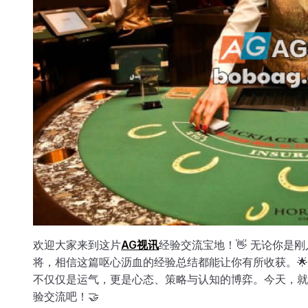
欢迎大家来到这片
AG视讯
经验交流宝地！👋 无论你是
将，相信这篇呕心沥血的经验总结都能让你有所收获。
不仅仅是运气，更是心态、策略与认知的博弈。今天，就
验交流吧！🤝