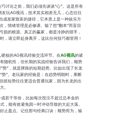
技巧讨论之前，我们必须先谈谈“心”。这是所有
朋友玩AG视讯，技术其实相差无几，心态往往
讯当成发家致富的捷径，它本质上是一种娱乐方
次，情绪管理是必修课。输了想“翻本”而盲目
是亏损的根源。真正的赢家，都是冷静的猎手，
时，请立即起身离开，这比任何技巧都管用！
入硬核的AG视讯经验交流环节。在
AG视讯
的诸
有随机性，但长期的实战经验告诉我们，顺势
谓“势”，就是牌路的短期趋势。比如出现了长龙
“势”。老玩家的经验是：在趋势明朗时，果断
，但抓短势往往更适合普通玩家，因为长龙的出
大。
金分成若干等份，比如每次投注不超过总本金的
方式，能有效避免因一时冲动导致的大起大落。
好止盈点。记住那句经典口诀：顺势而为，输