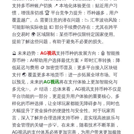
支持多币种账户切换 📍 本地化体验更佳：贴近用户习
惯，增强亲切感 🏆 平台竞争力提升：币种越多，用户
覆盖越广。⚠️ 需要注意的潜在问题：📉 汇率波动风险：
可能影响实际收益 💵 部分手续费仍存在：尤其在跨平
台交易时 🌍 区域限制：某些币种仅限特定国家使用。
提前了解这些问题，有助于避免不必要的损失。
🔮 未来趋势：
AG视讯
支持币种的发展方向：🤖 智能推
荐币种：AI帮助用户选择最优方案 ⚡ 即时汇率转换：降
低延迟与费用 🪙 加密货币普及：更多平台接入区块链
支付 🌏 覆盖更多本地货币：进一步拓展全球市场。可
以预见，未来的
AG视讯
将在支付体验上更加智能化与
多元化✨。🎉 结语：总体来看，AG视讯支持币种不仅是
平台功能的一部分，更是提升用户体验的重要核心。多
样化的币种选择，让全球玩家都能无障碍参与，同时也
大幅提升了资金操作的便捷性与安全性。对于玩家而
言，深入了解并合理选择支持币种，是实现高效娱乐与
资金管理的关键一步💡。在未来，随着技术不断革新，
AG视讯的支付体系必将更加完善，为用户带来更加极致