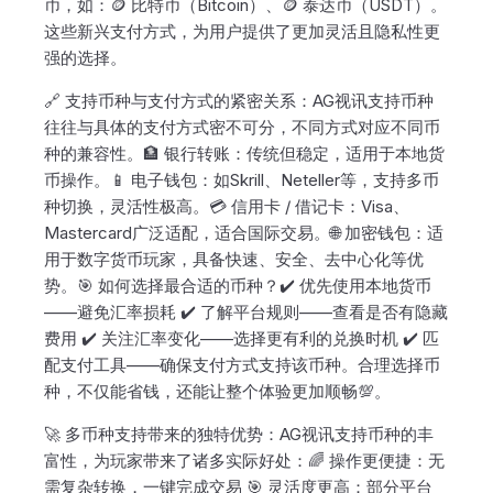
币，如：🪙 比特币（Bitcoin）、🪙 泰达币（USDT）。
这些新兴支付方式，为用户提供了更加灵活且隐私性更
强的选择。
🔗 支持币种与支付方式的紧密关系：AG视讯支持币种
往往与具体的支付方式密不可分，不同方式对应不同币
种的兼容性。🏦 银行转账：传统但稳定，适用于本地货
币操作。📱 电子钱包：如Skrill、Neteller等，支持多币
种切换，灵活性极高。💳 信用卡 / 借记卡：Visa、
Mastercard广泛适配，适合国际交易。🌐 加密钱包：适
用于数字货币玩家，具备快速、安全、去中心化等优
势。🎯 如何选择最合适的币种？✔️ 优先使用本地货币
——避免汇率损耗 ✔️ 了解平台规则——查看是否有隐藏
费用 ✔️ 关注汇率变化——选择更有利的兑换时机 ✔️ 匹
配支付工具——确保支付方式支持该币种。合理选择币
种，不仅能省钱，还能让整个体验更加顺畅💯。
🚀 多币种支持带来的独特优势：AG视讯支持币种的丰
富性，为玩家带来了诸多实际好处：🌈 操作更便捷：无
需复杂转换，一键完成交易 🎯 灵活度更高：部分平台