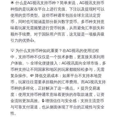
🌟 什么是AG视讯支持币种？简单来说，AG视讯支持币
种指的是玩家在平台上进行充值、下注以及提现时可以
使用的货币类型。这些币种通常包括全球主流法定货
币，同时也可能涵盖部分新兴数字货币。多币种支持意
味着玩家无需频繁进行货币转换，从而避免汇率损失和
额外手续费。对于国际用户而言，这无疑是一项极具吸
引力的优势👍。
💡 为什么支持币种如此重要？在AG视讯的使用过程
中，支持币种不仅仅是一个技术参数，更直接关系到用
户体验。✨ 全球化便捷接入：AG视讯面向全球市场，多
币种支持让不同国家和地区的玩家都能轻松参与，无需
复杂操作。💸 降低交易成本：如果平台不支持本地货
币，玩家往往需要承担额外的汇率费用。而AG视讯支持
币种的多样化，正好解决了这一痛点。⚡ 提升交易速
度：使用支持币种通常意味着更快的存取款速度，让资
金流转更加高效。🔒 增强信任与安全感：支持主流货币
与可靠支付渠道，也从侧面体现了平台的正规性与安全
性。